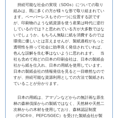
持続可能な社会の実現（SDGs）についての取り
組みは、既に多くの方が様々な形で取り組まれてい
ます。ペーパーレスもその一つに位置する訳です
が、印刷物のような紙資源を使う産業は時代に逆行
しているのでは？と思われている方が大多数ではな
いでしょうか。もちろん無駄に紙を消費するのでは
環境に優しいとは言えませんが、製紙過程がもっと
透明性を持って社会に効率良く発信されていれば、
色んな誤解を生む事はないように思われます。 当
社も含めて殆どの日本の印刷会社は、日本の製紙会
社から紙を仕入れ、日本の用紙を使用しています。
日本の製紙会社の情報発信を見ると一目瞭然なので
すが、持続可能な資源利用としての方法で製紙され
ていることが分かります。
日本の用紙は、アマゾンなどからの無計画な原生
林の森林伐採からの製紙ではなく、天然林や天然二
次林からの木材を使用しており、森林認証制度
（FSC®※、PEFC/SGEC）を受けた製紙会社が製